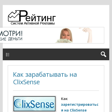
TOP меню
Как зарабатывать на
ClixSense
Как
зарегистрироватьс
я на ClixSense